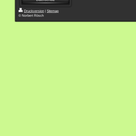
Druckversion
|
Sitemap
© Norbert Rösch