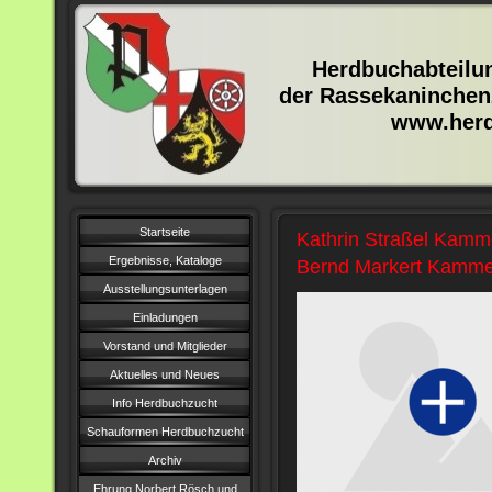
Herdbuchabteilun
der Rassekaninchen
www.herdbuch
Startseite
Kathrin Straßel Kamm
Ergebnisse, Kataloge
Bernd Markert Kammer
Ausstellungsunterlagen
Einladungen
Vorstand und Mitglieder
Aktuelles und Neues
Info Herdbuchzucht
Schauformen Herdbuchzucht
Archiv
Ehrung Norbert Rösch und